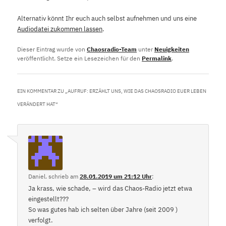
Alternativ könnt Ihr euch auch selbst aufnehmen und uns eine
Audiodatei zukommen lassen
.
Dieser Eintrag wurde von
Chaosradio-Team
unter
Neuigkeiten
veröffentlicht. Setze ein Lesezeichen für den
Permalink
.
EIN KOMMENTAR ZU „
AUFRUF: ERZÄHLT UNS, WIE DAS CHAOSRADIO EUER LEBEN
VERÄNDERT HAT
“
Daniel.
schrieb
am
28.01.2019 um 21:12 Uhr
:
Ja krass, wie schade, – wird das Chaos-Radio jetzt etwa
eingestellt???
So was gutes hab ich selten über Jahre (seit 2009 )
verfolgt.