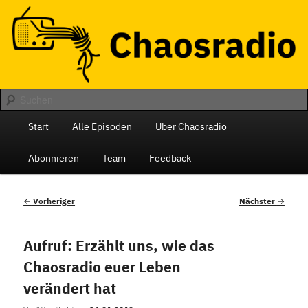
Zum
Das monatliche Radio des Chaos Computer Club Berlin
primären
Inhalt
springen
Chaosradio
Hauptmenü
Start
Alle Episoden
Über Chaosradio
Abonnieren
Team
Feedback
Beitragsnavigation
←
Vorheriger
Nächster
→
Aufruf: Erzählt uns, wie das
Chaosradio euer Leben
verändert hat