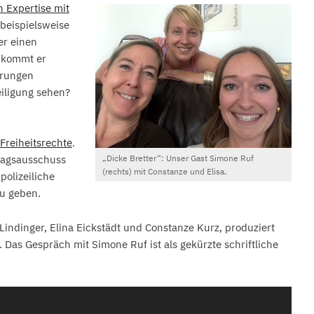
n Expertise mit
 beispielsweise
er einen
e kommt er
örungen
eiligung sehen?
 Freiheitsrechte
.
„Dicke Bretter“: Unser Gast Simone Ruf
tagsausschuss
(rechts) mit Constanze und Elisa.
polizeiliche
zu geben.
 Lindinger, Elina Eickstädt und Constanze Kurz, produziert
 Das Gespräch mit Simone Ruf ist als gekürzte schriftliche