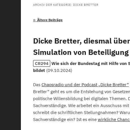
ARCHIV DER KATEGORIE:
DICKE BRETTER
Beitragsnavigation
←
Ältere Beiträge
Dicke Bretter, diesmal übe
Simulation von Beteiligung
CR294
Wie sich der Bundestag mit Hilfe von 
bildet
(
09.10.2024
)
Das
Chaosradio und der Podcast „Dicke Bretter“
Bretter“ geht es um die Entstehung von Gesetze
politische Willensbildung bei digitalen Themen.
Sachverständige. Wie arbeitet ein Ausschuss m
schreibt die schriftlichen Stellungnahmen? War
Sachverständige ein? Ist es eine
wirkliche Chanc