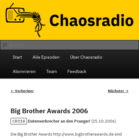
Zum
Das monatliche Radio des Chaos Computer Club Berlin
primären
Inhalt
springen
Chaosradio
Hauptmenü
Start
Alle Episoden
Über Chaosradio
Abonnieren
Team
Feedback
Beitragsnavigation
←
Vorheriger
Nächster
→
Big Brother Awards 2006
CR118
Datenverbrecher an den Pranger!
(
25.10.2006
)
Die Big Brother Awards http://www.bigbrotherawards.de sind