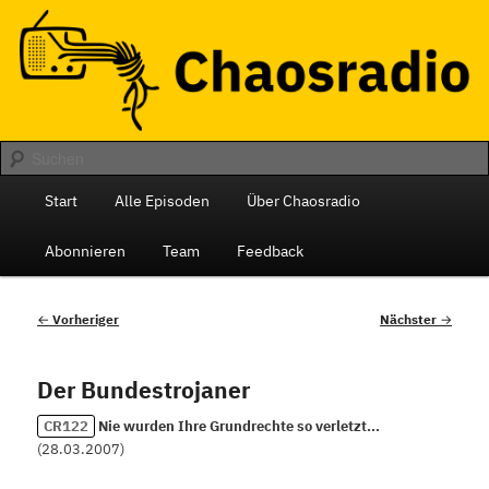
Zum
Das monatliche Radio des Chaos Computer Club Berlin
primären
Inhalt
springen
Chaosradio
Hauptmenü
Start
Alle Episoden
Über Chaosradio
Abonnieren
Team
Feedback
Beitragsnavigation
←
Vorheriger
Nächster
→
Der Bundestrojaner
CR122
Nie wurden Ihre Grundrechte so verletzt...
(
28.03.2007
)