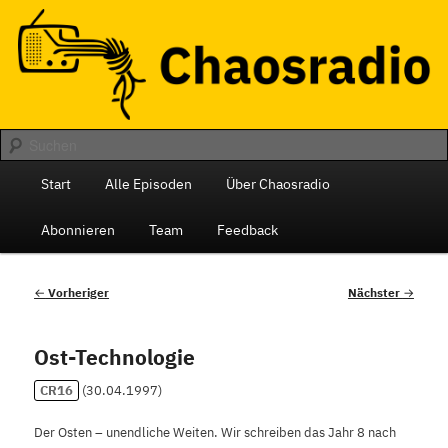
Zum
Das monatliche Radio des Chaos Computer Club Berlin
primären
Inhalt
springen
Chaosradio
Hauptmenü
Start
Alle Episoden
Über Chaosradio
Abonnieren
Team
Feedback
Beitragsnavigation
←
Vorheriger
Nächster
→
Ost-Technologie
CR16
(
30.04.1997
)
Der Osten – unendliche Weiten. Wir schreiben das Jahr 8 nach