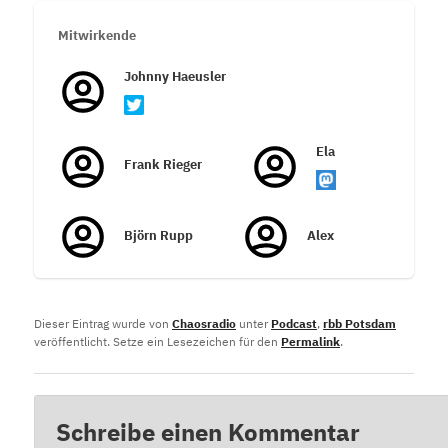
Mitwirkende
Johnny Haeusler
Ela
Frank Rieger
Björn Rupp
Alex
Dieser Eintrag wurde von
Chaosradio
unter
Podcast
,
rbb Potsdam
veröffentlicht. Setze ein Lesezeichen für den
Permalink
.
Schreibe einen Kommentar