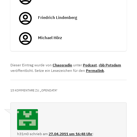
Friedrich Lindenberg
Michael Hörz
Dieser Eintrag wurde von
Chaosradio
unter
Podcast
,
rbb Potsdam
veröffentlicht. Setze ein Lesezeichen für den
Permalink
.
15 KOMMENTARE ZU „
OPENDATA
“
h31m0
schrieb
am
27.04.2011 um 16:48 Uhr
: