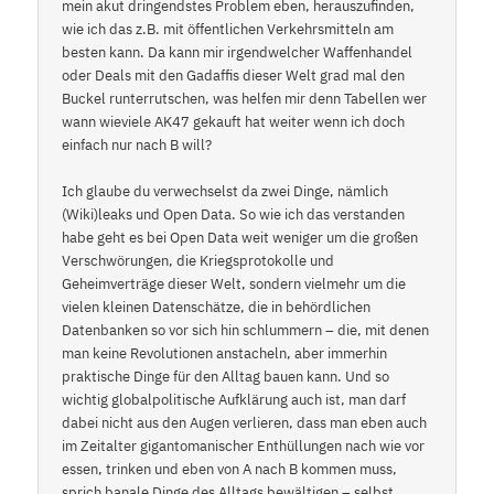
mein akut dringendstes Problem eben, herauszufinden,
wie ich das z.B. mit öffentlichen Verkehrsmitteln am
besten kann. Da kann mir irgendwelcher Waffenhandel
oder Deals mit den Gadaffis dieser Welt grad mal den
Buckel runterrutschen, was helfen mir denn Tabellen wer
wann wieviele AK47 gekauft hat weiter wenn ich doch
einfach nur nach B will?
Ich glaube du verwechselst da zwei Dinge, nämlich
(Wiki)leaks und Open Data. So wie ich das verstanden
habe geht es bei Open Data weit weniger um die großen
Verschwörungen, die Kriegsprotokolle und
Geheimverträge dieser Welt, sondern vielmehr um die
vielen kleinen Datenschätze, die in behördlichen
Datenbanken so vor sich hin schlummern – die, mit denen
man keine Revolutionen anstacheln, aber immerhin
praktische Dinge für den Alltag bauen kann. Und so
wichtig globalpolitische Aufklärung auch ist, man darf
dabei nicht aus den Augen verlieren, dass man eben auch
im Zeitalter gigantomanischer Enthüllungen nach wie vor
essen, trinken und eben von A nach B kommen muss,
sprich banale Dinge des Alltags bewältigen – selbst