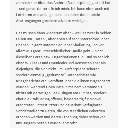
ziemlich klar über das Andere (Busfahrpläne) gestellt hat
– und genau daran stör ich mich. Ich kann eben auch mit
Letzteren was anfangen und bin daher dafür, beide
Anstrengungen gleichermaßen zu verfolgen.
Das müssen dann wiederum aber – weil es zwar in beiden
Fällen um „Daten“, aber eben auf sehr unterschiedlichen
Ebenen, in ganz unterschiedlicher Skalierung und vor
allem aus ganz unterschiedlicher Quelle geht – nicht
dieselben Leute bzw. Organisationen tun. Und so seh ich
eben Wikileaks und Openleaks und Konsorten eher als
diejenigen, die sich nicht um Busfahrpläne scheren,
sondern einmalig „gedumpte“ Datenschätze wie
Kriegsberichte etc. veröffentlichen die ihnen zugeschanzt
wurden, während Open Data in meinem Verständnis
nichts mit derartigen Leak-Dingen am Hut hat, sondern
eher die Etablierung offener, beiderseitig für sinnvoll
erachteter, unterstützter und dauerhaft verfügbarer
Schnittstellen zu Daten, die von staatlichen Behörden
erhoben werden und deren Erhebung daher schon von
uns Bürgern bezahlt wurde, anstrebt.