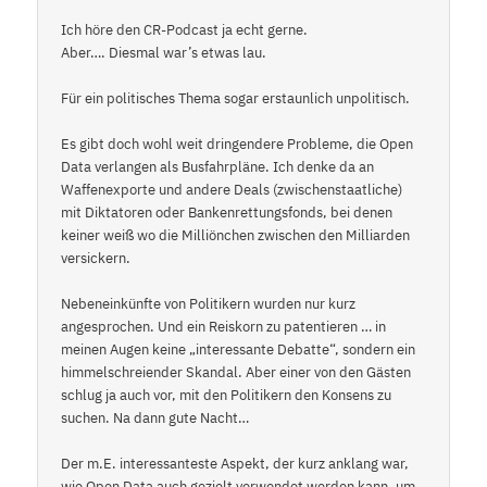
Ich höre den CR-Podcast ja echt gerne.
Aber…. Diesmal war’s etwas lau.
Für ein politisches Thema sogar erstaunlich unpolitisch.
Es gibt doch wohl weit dringendere Probleme, die Open
Data verlangen als Busfahrpläne. Ich denke da an
Waffenexporte und andere Deals (zwischenstaatliche)
mit Diktatoren oder Bankenrettungsfonds, bei denen
keiner weiß wo die Milliönchen zwischen den Milliarden
versickern.
Nebeneinkünfte von Politikern wurden nur kurz
angesprochen. Und ein Reiskorn zu patentieren … in
meinen Augen keine „interessante Debatte“, sondern ein
himmelschreiender Skandal. Aber einer von den Gästen
schlug ja auch vor, mit den Politikern den Konsens zu
suchen. Na dann gute Nacht…
Der m.E. interessanteste Aspekt, der kurz anklang war,
wie Open Data auch gezielt verwendet werden kann, um