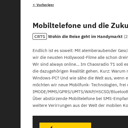
Beitragsnavigation
←
Vorheriger
Mobiltelefone und die Zuku
CR71
Wohin die Reise geht im Handymarkt
(
2
Endlich ist es soweit: Mit atemberaubender Gesc
wir die neusten Hollywood-Filme alle schon drei
Wir sind always online... Im Chaosradio 71 soll
die dazugehörigen Realität gehen. Kurz: Warum m
Windows-PC? Und wie sähe die Welt aus, wenn es
möchten wir neue Mobilfunk- Technologien, frei 
IMODE/MMS/GPRS/UMTS/WAP/HSCSD/Bluetooth/Ja
Über abstürzende Mobiltelefone bei SMS-Empfa
weitere Verirrungen aus der Welt der mobilen Kom