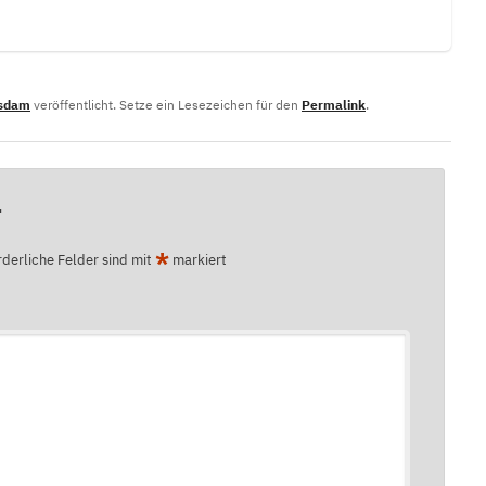
tsdam
veröffentlicht. Setze ein Lesezeichen für den
Permalink
.
r
*
rderliche Felder sind mit
markiert