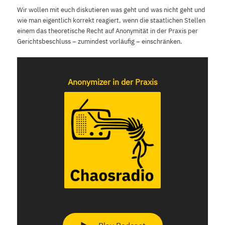
Wir wollen mit euch diskutieren was geht und was nicht geht und
wie man eigentlich korrekt reagiert, wenn die staatlichen Stellen
einem das theoretische Recht auf Anonymität in der Praxis per
Gerichtsbeschluss – zumindest vorläufig – einschränken.