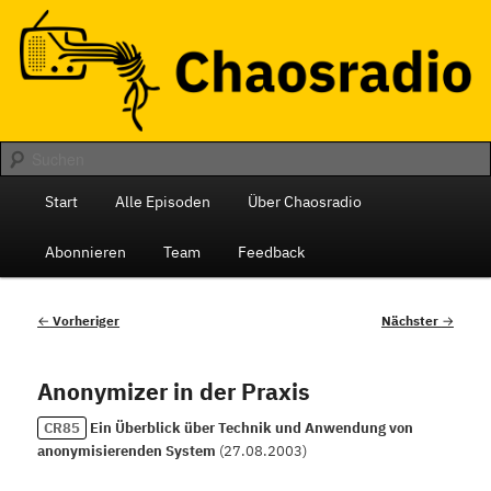
Zum
Das monatliche Radio des Chaos Computer Club Berlin
primären
Inhalt
springen
Chaosradio
Hauptmenü
Start
Alle Episoden
Über Chaosradio
Abonnieren
Team
Feedback
Beitragsnavigation
←
Vorheriger
Nächster
→
Anonymizer in der Praxis
CR85
Ein Überblick über Technik und Anwendung von
anonymisierenden System
(
27.08.2003
)