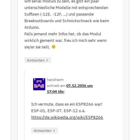
wifi serial moduls zu sein, es gibt ein paar
unterschiedliche Modelle mit entsprechenden
Suffixen (-12E, -12F, …) und passende
Breakoutboards und Schnickschnack wie beim
Arduino.
Falls jemand mehr Infos hat, ob das Modul
wirklich gemeint war, freu ich mich sehr wenn
sie/er sie teilt.
↓
Antworten
hansharm
schrieb
am
07.12.2016 um
17:04 Uhr
:
Ich vermute, dass es ein ESP8266 war!
ESP-01, ESP-07, ESP-12 o.ä.
https://de.wikipedia.org/wiki/ESP8266
↓
Antworten