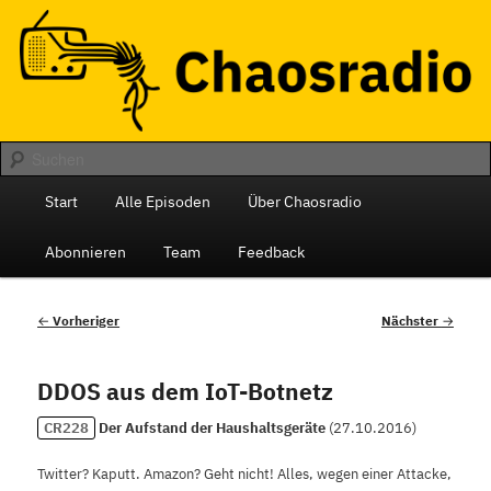
Zum
Das monatliche Radio des Chaos Computer Club Berlin
primären
Inhalt
springen
Chaosradio
Hauptmenü
Start
Alle Episoden
Über Chaosradio
Abonnieren
Team
Feedback
Beitragsnavigation
←
Vorheriger
Nächster
→
DDOS aus dem IoT-Botnetz
CR228
Der Aufstand der Haushaltsgeräte
(
27.10.2016
)
Twitter? Kaputt. Amazon? Geht nicht! Alles, wegen einer Attacke,