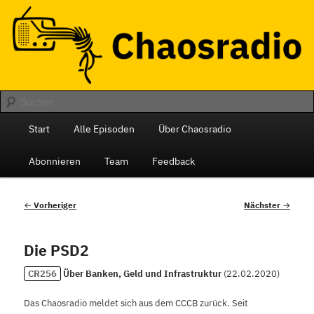
Zum
Das monatliche Radio des Chaos Computer Club Berlin
primären
Inhalt
springen
Chaosradio
Hauptmenü
Start
Alle Episoden
Über Chaosradio
Abonnieren
Team
Feedback
Beitragsnavigation
←
Vorheriger
Nächster
→
Die PSD2
CR256
Über Banken, Geld und Infrastruktur
(
22.02.2020
)
Das Chaosradio meldet sich aus dem CCCB zurück. Seit