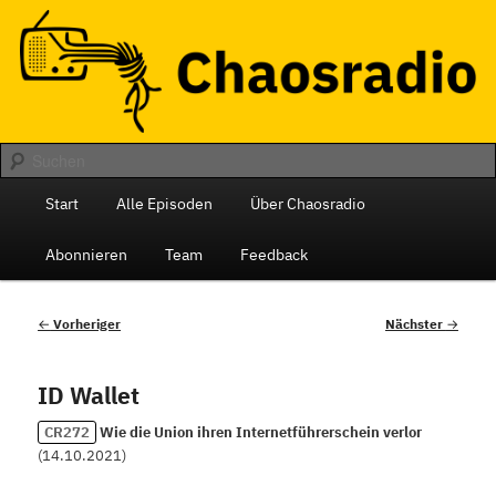
Zum
Das monatliche Radio des Chaos Computer Club Berlin
primären
Inhalt
springen
Chaosradio
Hauptmenü
Start
Alle Episoden
Über Chaosradio
Abonnieren
Team
Feedback
Beitragsnavigation
←
Vorheriger
Nächster
→
ID Wallet
CR272
Wie die Union ihren Internetführerschein verlor
(
14.10.2021
)