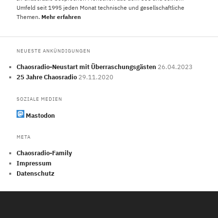
Umfeld seit 1995 jeden Monat technische und gesellschaftliche
Themen.
Mehr erfahren
NEUESTE ANKÜNDIGUNGEN
Chaosradio-Neustart mit Überraschungsgästen
26.04.2023
25 Jahre Chaosradio
29.11.2020
SOZIALE MEDIEN
Mastodon
META
Chaosradio-Family
Impressum
Datenschutz