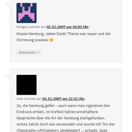
borges
schrieb
am
02.12.2007 um 16:03 Uhr
:
Klasse Sendung, vielen Dank! Thema war super und die
Stimmung sowieso
↓
Antworten
mds
schrieb
am
02.12.2007 um 22:32 Uhr
:
Ja, die Sendung gefiel – auch wenn man irgendwie den
Eindruck erhielt, im Vorfeld hätten ernsthaftere
Gespräche über die Art der Sendung stattgefunden,
wirkte Jakob doch wie verwandelt und wurde mit Tim der
Chaosradio-«Altmeister» abdelegiert … schade, dass