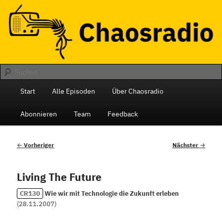
Zum
Das monatliche Radio des Chaos Computer Club Berlin
primären
Inhalt
springen
Chaosradio
Hauptmenü
Start
Alle Episoden
Über Chaosradio
Abonnieren
Team
Feedback
Beitragsnavigation
←
Vorheriger
Nächster
→
Living The Future
CR130
Wie wir mit Technologie die Zukunft erleben
(
28.11.2007
)