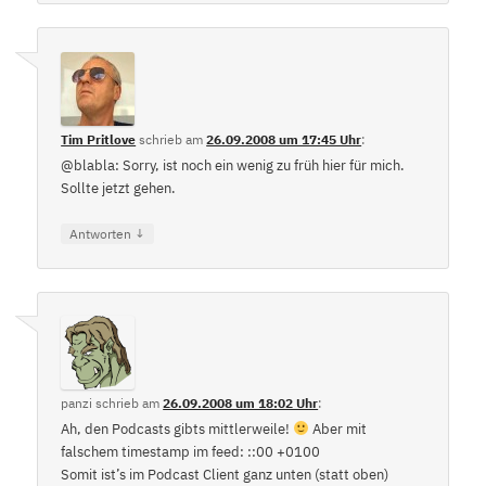
Tim Pritlove
schrieb
am
26.09.2008 um 17:45 Uhr
:
@blabla: Sorry, ist noch ein wenig zu früh hier für mich.
Sollte jetzt gehen.
↓
Antworten
panzi
schrieb
am
26.09.2008 um 18:02 Uhr
:
Ah, den Podcasts gibts mittlerweile!
Aber mit
falschem timestamp im feed: ::00 +0100
Somit ist’s im Podcast Client ganz unten (statt oben)