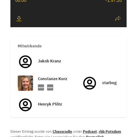
Mitwirkende
Jakob Kranz
Constanze Kurz
starbug
Henryk Plötz
Dieser Eintrag wurde von
Chaosradio
unter
Podcast
,
rbb Potsdam
veröffentlicht. Setze ein Lesezeichen für den
Permalink
.