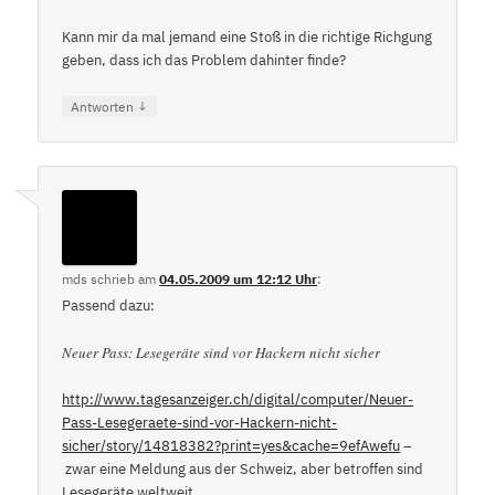
Kann mir da mal jemand eine Stoß in die richtige Richgung
geben, dass ich das Problem dahinter finde?
↓
Antworten
mds
schrieb
am
04.05.2009 um 12:12 Uhr
:
Passend dazu:
Neuer Pass: Lesegeräte sind vor Hackern nicht sicher
http://www.tagesanzeiger.ch/digital/computer/Neuer-
Pass-Lesegeraete-sind-vor-Hackern-nicht-
sicher/story/14818382?print=yes&cache=9efAwefu
–
zwar eine Meldung aus der Schweiz, aber betroffen sind
Lesegeräte weltweit.