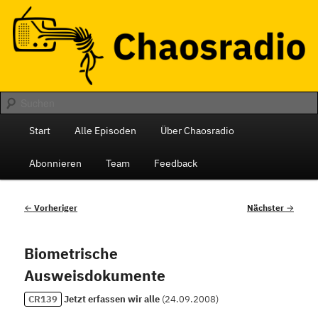
Zum
Das monatliche Radio des Chaos Computer Club Berlin
primären
Inhalt
springen
Chaosradio
Hauptmenü
Start
Alle Episoden
Über Chaosradio
Abonnieren
Team
Feedback
Beitragsnavigation
←
Vorheriger
Nächster
→
Biometrische
Ausweisdokumente
CR139
Jetzt erfassen wir alle
(
24.09.2008
)