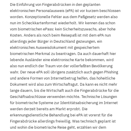
Die Einführung von Fingerabdrücken in den geplanten
elektronischen Personalausweis (ePA) ist vor kurzem beschlossen
worden. Konzeptionelle Fehler aus dem Paßgesetz werden also
nun im Scheckkartenformat wiederholt. Wir kennen das schon
vom biometrischen ePass: kein Sicherheitszuwachs, aber hohe
Kosten. Anders als noch beim Reisepaß ist mit dem ePA nun
allerdings jeder Bürger in Deutschland gezwungen, ein
elektronisches Ausweisdokument mit gespeichertem
biometrischen Merkmal zu beantragen. Da auch dauerhaft hier
lebende Ausländer eine elektronische Karte bekommen, wird
also nun endlich der Traum von der vollerfaßten Bevölkerung
wahr. Der neue ePA soll übrigens zusätzlich auch gegen Phishing
und andere Formen von Internetbetrug helfen, das hoheitliche
Dokument wird also zum Wirtschaftsgut. Da kann es nicht mehr
lange dauern, bis die Wirtschaft auch die Fingerabdrücke für die
Geschäftsabschlüsse verwenden möchte. Technische Lösungen
für biometrische Systeme zur Identitätsabsicherung im Internet
werden derzeit bereits am Markt erprobt. Die
erkennungsdienstliche Behandlung bei ePA ist vorerst für die
Fingerabdrücke allerdings freiwillig. Was technisch geplant ist
und wohin die biometrische Reise geht, erzählen wir dem