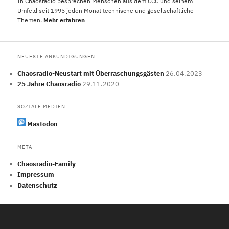
In Chaosradio besprechen Menschen aus dem CCC und seinem
Umfeld seit 1995 jeden Monat technische und gesellschaftliche
Themen.
Mehr erfahren
NEUESTE ANKÜNDIGUNGEN
Chaosradio-Neustart mit Überraschungsgästen
26.04.2023
25 Jahre Chaosradio
29.11.2020
SOZIALE MEDIEN
Mastodon
META
Chaosradio-Family
Impressum
Datenschutz