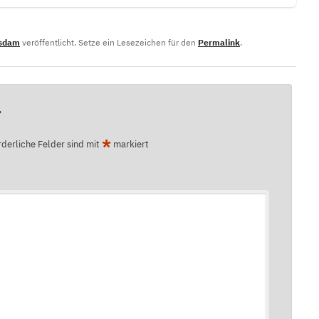
tsdam
veröffentlicht. Setze ein Lesezeichen für den
Permalink
.
r
*
rderliche Felder sind mit
markiert