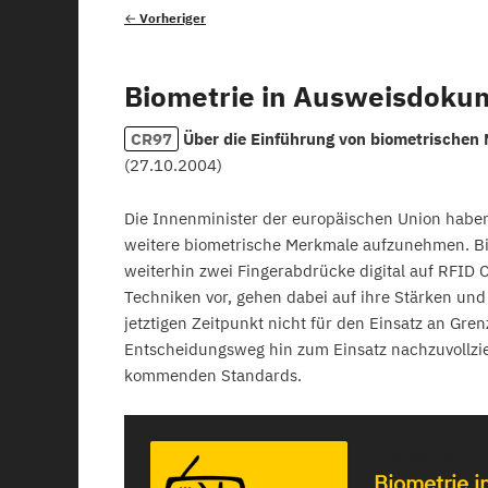
Beitragsnavigation
←
Vorheriger
Biometrie in Ausweisdoku
CR97
Über die Einführung von biometrischen
(
27.10.2004
)
Die Innenminister der europäischen Union haben 
weitere biometrische Merkmale aufzunehmen. Bis
weiterhin zwei Fingerabdrücke digital auf RFID 
Techniken vor, gehen dabei auf ihre Stärken un
jetztigen Zeitpunkt nicht für den Einsatz an Gr
Entscheidungsweg hin zum Einsatz nachzuvollz
kommenden Standards.