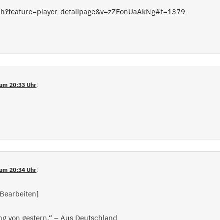
ch?feature=player_detailpage&v=zZFonUaAkNg#t=1379
um 20:33 Uhr
:
um 20:34 Uhr
:
Bearbeiten]
tung von gestern.“ – Aus Deutschland