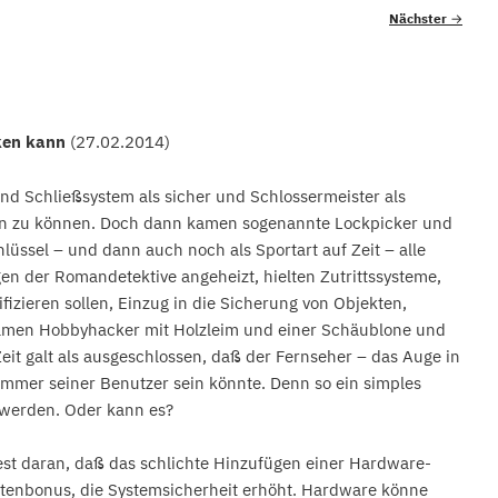
Nächster
→
cken kann
(
27.02.2014
)
nd Schließsystem als sicher und Schlossermeister als
ren zu können. Doch dann kamen sogenannte Lockpicker und
lüssel – und dann auch noch als Sportart auf Zeit – alle
en der Romandetektive angeheizt, hielten Zutrittssysteme,
izieren sollen, Einzug in die Sicherung von Objekten,
kamen Hobbyhacker mit Holzleim und einer Schäublone und
Zeit galt als ausgeschlossen, daß der Fernseher – das Auge in
zimmer seiner Benutzer sein könnte. Denn so ein simples
 werden. Oder kann es?
est daran, daß das schlichte Hinzufügen einer Hardware-
enbonus, die Systemsicherheit erhöht. Hardware könne