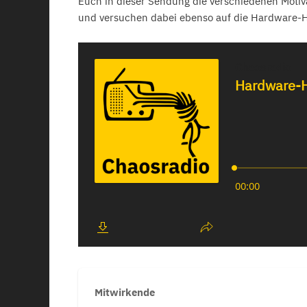
Euch in dieser Sendung die verschiedenen Mot
und versuchen dabei ebenso auf die Hardware-
Mitwirkende