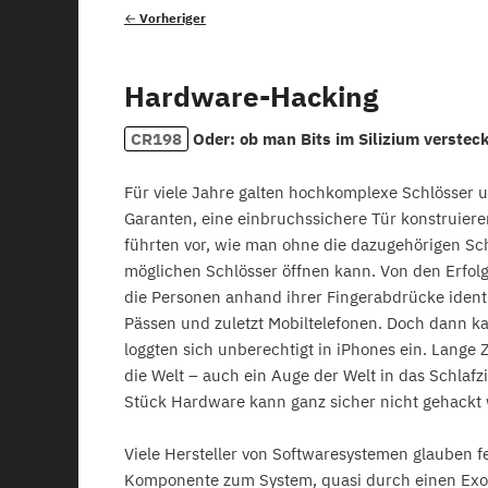
Beitragsnavigation
←
Vorheriger
Hardware-Hacking
CR198
Oder: ob man Bits im Silizium verste
Für viele Jahre galten hochkomplexe Schlösser u
Garanten, eine einbruchssichere Tür konstruie
führten vor, wie man ohne die dazugehörigen Sch
möglichen Schlösser öffnen kann. Von den Erfolg
die Personen anhand ihrer Fingerabdrücke identif
Pässen und zuletzt Mobiltelefonen. Doch dann 
loggten sich unberechtigt in iPhones ein. Lange 
die Welt – auch ein Auge der Welt in das Schlaf
Stück Hardware kann ganz sicher nicht gehackt
Viele Hersteller von Softwaresystemen glauben f
Komponente zum System, quasi durch einen Exot