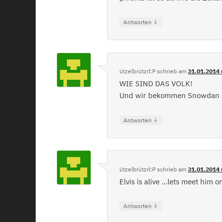
↓
Antworten
ützelbrützrl:P
schrieb
am
31.01.2014 
WIE SIND DAS VOLK!
Und wir bekommen Snowdan n
↓
Antworten
ützelbrützrl:P
schrieb
am
31.01.2014 
Elvis is alive …lets meet him 
↓
Antworten