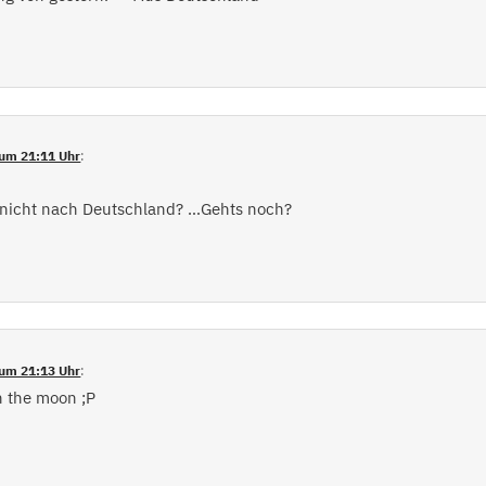
um 21:11 Uhr
:
icht nach Deutschland? …Gehts noch?
um 21:13 Uhr
:
on the moon ;P