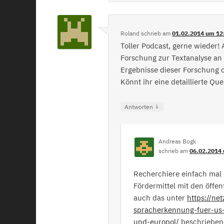
Roland
schrieb
am
01.02.2014 um 12
Toller Podcast, gerne wieder! 
Forschung zur Textanalyse an
Ergebnisse dieser Forschung 
Könnt ihr eine detaillierte Qu
↓
Antworten
Andreas Bogk
schrieb
am
06.02.2014 
Recherchiere einfach mal 
Fördermittel mit den öffe
auch das unter
https://ne
spracherkennung-fuer-us-
und-europol/
beschriebene