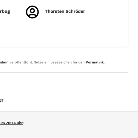
arbug
Thorsten Schröder
tsdam
veröffentlicht. Setze ein Lesezeichen für den
Permalink
.
er.
um 20:14 Uhr
: