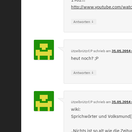
http://www.youtube.com/wat
↓
Antworten
ützelbrützrl:P
schrieb
am
31.01.2014 
heut noch? ;P
↓
Antworten
ützelbrützrl:P
schrieb
am
31.01.2014 
wiki:
Sprichwörter und Volksmund[
„Nichts ist so alt wie die Zei