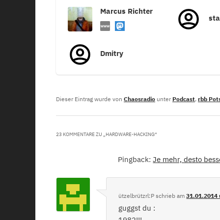
Marcus Richter
st
Dmitry
Dieser Eintrag wurde von
Chaosradio
unter
Podcast
,
rbb Po
23 KOMMENTARE ZU „
HARDWARE-HACKING
“
Pingback:
Je mehr, desto bess
ützelbrützrl:P
schrieb
am
31.01.2014 
guggst du :
1982!!!