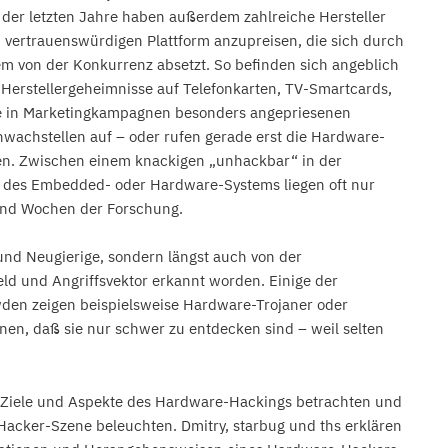
e der letzten Jahre haben außerdem zahlreiche Hersteller
n, vertrauenswürdigen Plattform anzupreisen, die sich durch
em von der Konkurrenz absetzt. So befinden sich angeblich
e Herstellergeheimnisse auf Telefonkarten, TV-Smartcards,
ie in Marketingkampagnen besonders angepriesenen
hwachstellen auf – oder rufen gerade erst die Hardware-
men. Zwischen einem knackigen „unhackbar“ in der
des Embedded- oder Hardware-Systems liegen oft nur
und Wochen der Forschung.
und Neugierige, sondern längst auch von der
d und Angriffsvektor erkannt worden. Einige der
en zeigen beispielsweise Hardware-Trojaner oder
hnen, daß sie nur schwer zu entdecken sind – weil selten
n Ziele und Aspekte des Hardware-Hackings betrachten und
Hacker-Szene beleuchten. Dmitry, starbug und ths erklären