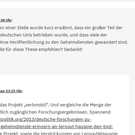
:38 Uhr
:
An einer Stelle wurde kurz erwähnt, dass ein großer Teil der
 deutschen Unis betrieben wurde, und dass viele der
ohne Veröffentlichung zu den Geheimdiensten gewandert sind.
elle für diese These empfehlen? Gedankt!
um 13:25 Uhr
:
das Projekt „verbmobil“. Und vergleiche die Menge der
ntlich zugänglichen Forschungsergebnissen. Spannend
tzpolitik.org/2013/deutsche-forschungen-zu-
geheimdienste-erinnern-an-lernout-hauspie-den-bnd-
 Projekt, sowie die Verstrickungen von Lernout&Hauspie