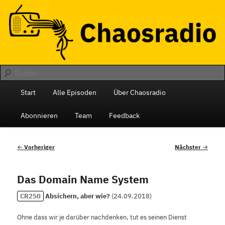
Zum
Das monatliche Radio des Chaos Computer Club Berlin
primären
Inhalt
springen
Chaosradio
Hauptmenü
Start
Alle Episoden
Über Chaosradio
Abonnieren
Team
Feedback
Beitragsnavigation
←
Vorheriger
Nächster
→
Das Domain Name System
CR250
Absichern, aber wie?
(
24.09.2018
)
Ohne dass wir je darüber nachdenken, tut es seinen Dienst