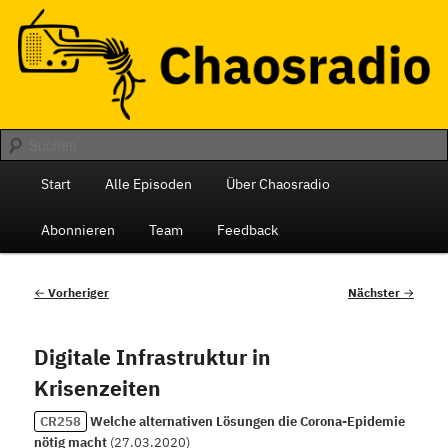
Zum
Das monatliche Radio des Chaos Computer Club Berlin
primären
Inhalt
springen
Chaosradio
Hauptmenü
Start
Alle Episoden
Über Chaosradio
Abonnieren
Team
Feedback
Beitragsnavigation
←
Vorheriger
Nächster
→
Digitale Infrastruktur in
Krisenzeiten
CR258
Welche alternativen Lösungen die Corona-Epidemie
nötig macht
(
27.03.2020
)