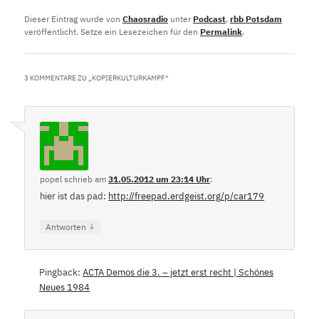
Dieser Eintrag wurde von
Chaosradio
unter
Podcast
,
rbb Potsdam
veröffentlicht. Setze ein Lesezeichen für den
Permalink
.
3 KOMMENTARE ZU „
KOPIERKULTURKAMPF
“
popel
schrieb
am
31.05.2012 um 23:14 Uhr
:
hier ist das pad:
http://freepad.erdgeist.org/p/car179
↓
Antworten
Pingback:
ACTA Demos die 3. – jetzt erst recht | Schönes
Neues 1984