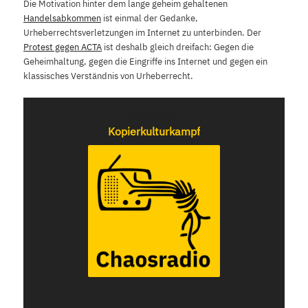
Die Motivation hinter dem lange geheim gehaltenen
Handelsabkommen
ist einmal der Gedanke,
Urheberrechtsverletzungen im Internet zu unterbinden. Der
Protest gegen ACTA
ist deshalb gleich dreifach: Gegen die
Geheimhaltung, gegen die Eingriffe ins Internet und gegen ein
klassisches Verständnis von Urheberrecht.