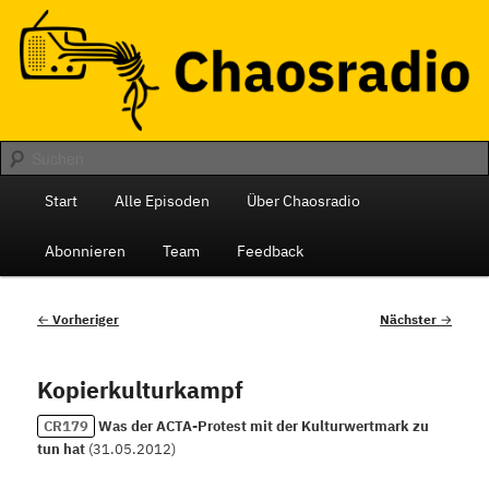
Zum
Das monatliche Radio des Chaos Computer Club Berlin
primären
Inhalt
springen
Chaosradio
Hauptmenü
Start
Alle Episoden
Über Chaosradio
Abonnieren
Team
Feedback
Beitragsnavigation
←
Vorheriger
Nächster
→
Kopierkulturkampf
CR179
Was der ACTA-Protest mit der Kulturwertmark zu
tun hat
(
31.05.2012
)